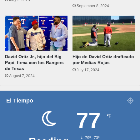
September 8, 2024
David Ortiz Jr., hijo del Big
Hijo de David Ortiz drafteado
Papi, firma con los Rangers
por Medias Rojas
de Texas
July 17, 2024
August 7, 2024
El Tiempo
77
℉
79º - 73º