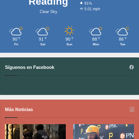
Reading
91%
5.01 mph
Clear Sky
90
91
90
88
86
℉
℉
℉
℉
℉
Fri
Sat
Sun
Mon
Tue
Síguenos en Facebook
Más Noticias