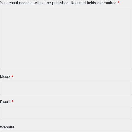
Your email address will not be published.
Required fields are marked
*
C
o
m
m
e
n
t
*
Name
*
Email
*
Website