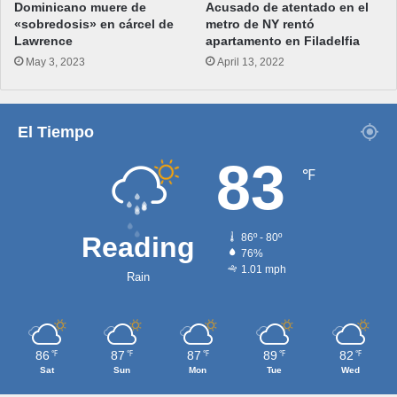
Dominicano muere de
Acusado de atentado en el
«sobredosis» en cárcel de
metro de NY rentó
Lawrence
apartamento en Filadelfia
May 3, 2023
April 13, 2022
El Tiempo
83
℉
Reading
86º - 80º
76%
1.01 mph
Rain
86
87
87
89
82
℉
℉
℉
℉
℉
Sat
Sun
Mon
Tue
Wed