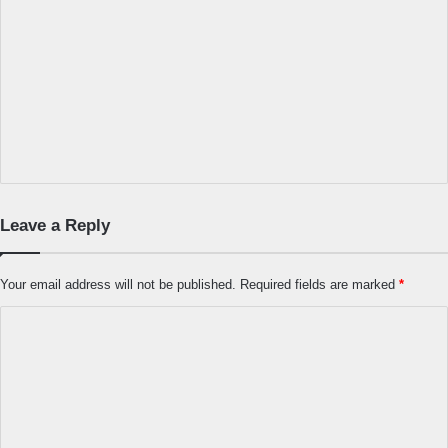
Leave a Reply
Your email address will not be published.
Required fields are marked
*
C
o
m
m
e