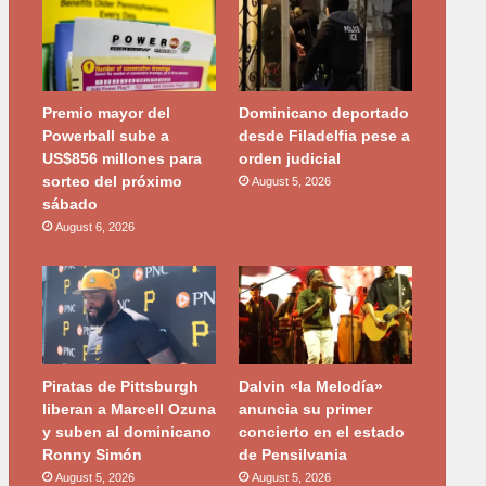
Premio mayor del
Dominicano deportado
Powerball sube a
desde Filadelfia pese a
US$856 millones para
orden judicial
sorteo del próximo
August 5, 2026
sábado
August 6, 2026
Piratas de Pittsburgh
Dalvin «la Melodía»
liberan a Marcell Ozuna
anuncia su primer
y suben al dominicano
concierto en el estado
Ronny Simón
de Pensilvania
August 5, 2026
August 5, 2026