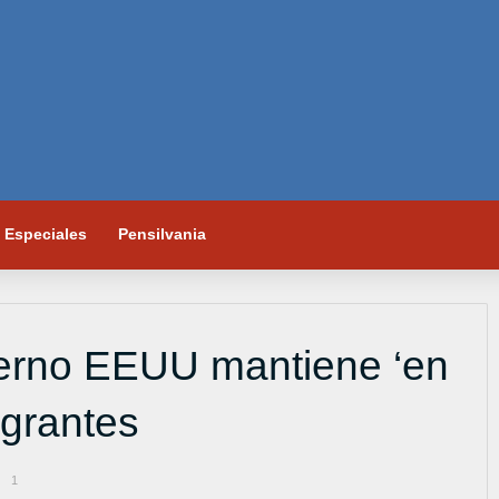
Especiales
Pensilvania
bierno EEUU mantiene ‘en
igrantes
1