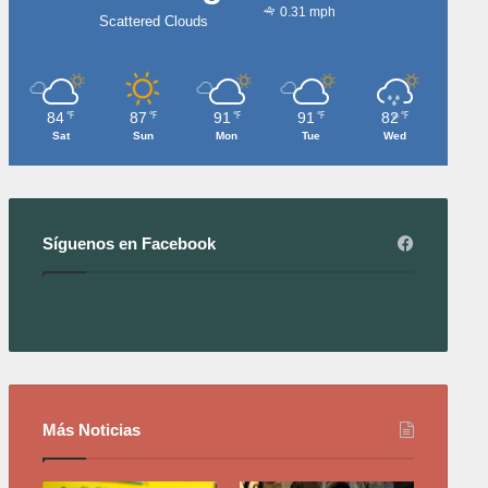
0.31 mph
Scattered Clouds
84
87
91
91
82
℉
℉
℉
℉
℉
Sat
Sun
Mon
Tue
Wed
Síguenos en Facebook
Más Noticias