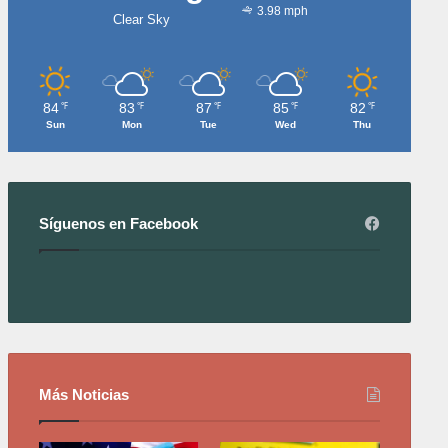
3.98 mph
Clear Sky
84
83
87
85
82
℉
℉
℉
℉
℉
Sun
Mon
Tue
Wed
Thu
Síguenos en Facebook
Más Noticias