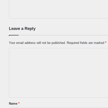
Leave a Reply
Your email address will not be published.
Required fields are marked
*
C
o
m
m
e
n
t
*
Name
*