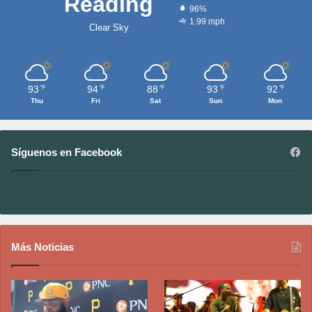
Reading
96%
1.99 mph
Clear Sky
93
94
88
93
92
℉
℉
℉
℉
℉
Thu
Fri
Sat
Sun
Mon
Síguenos en Facebook
Más Noticias