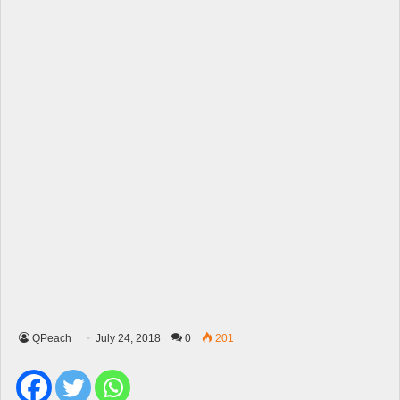
QPeach
July 24, 2018
0
201