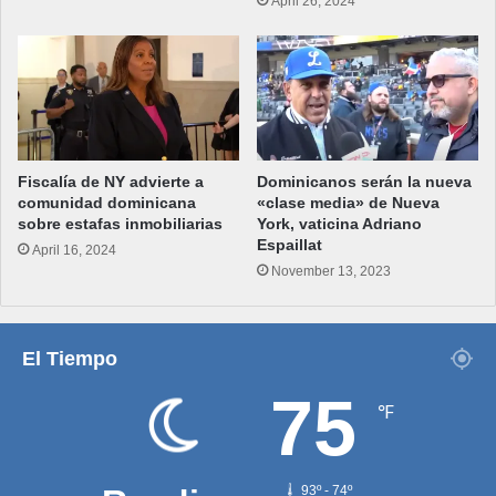
April 26, 2024
Fiscalía de NY advierte a
Dominicanos serán la nueva
comunidad dominicana
«clase media» de Nueva
sobre estafas inmobiliarias
York, vaticina Adriano
Espaillat
April 16, 2024
November 13, 2023
El Tiempo
75
℉
93º - 74º