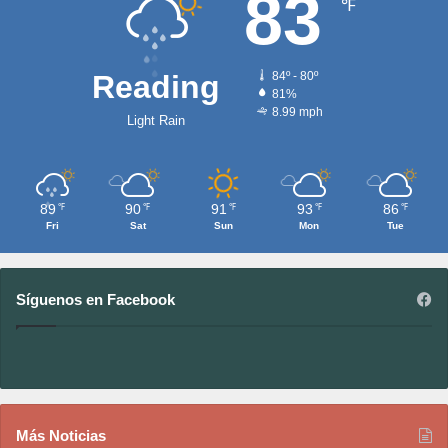
83
℉
Reading
84º - 80º
81%
8.99 mph
Light Rain
89
90
91
93
86
℉
℉
℉
℉
℉
Fri
Sat
Sun
Mon
Tue
Síguenos en Facebook
Más Noticias