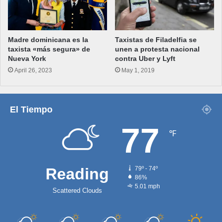
Madre dominicana es la
Taxistas de Filadelfia se
taxista «más segura» de
unen a protesta nacional
Nueva York
contra Uber y Lyft
April 26, 2023
May 1, 2019
El Tiempo
77
℉
Reading
79º - 74º
86%
5.01 mph
Scattered Clouds