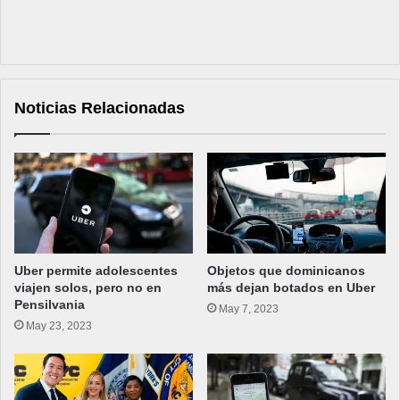
Noticias Relacionadas
Uber permite adolescentes
Objetos que dominicanos
viajen solos, pero no en
más dejan botados en Uber
Pensilvania
May 7, 2023
May 23, 2023