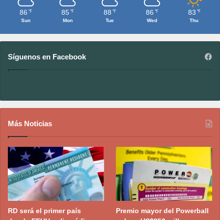
86
85
88
86
83
℉
℉
℉
℉
℉
Sun
Mon
Tue
Wed
Thu
Síguenos en Facebook
Más Noticias
RD será el primer país
Premio mayor del Powerball