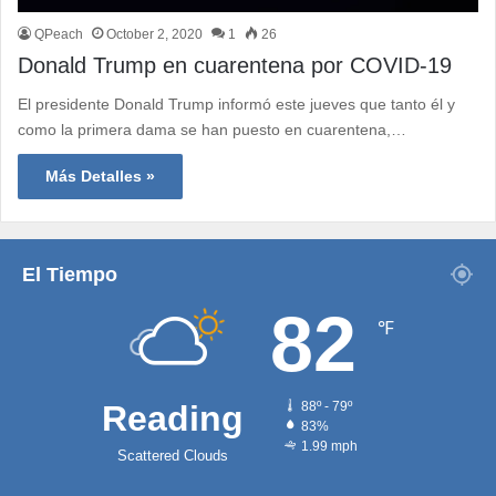
QPeach
October 2, 2020
1
26
Donald Trump en cuarentena por COVID-19
El presidente Donald Trump informó este jueves que tanto él y
como la primera dama se han puesto en cuarentena,…
Más Detalles »
El Tiempo
82
℉
Reading
88º - 79º
83%
1.99 mph
Scattered Clouds