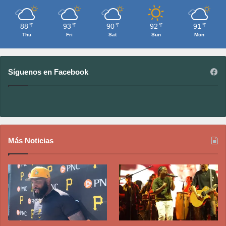
88
93
90
92
91
℉
℉
℉
℉
℉
Thu
Fri
Sat
Sun
Mon
Síguenos en Facebook
Más Noticias