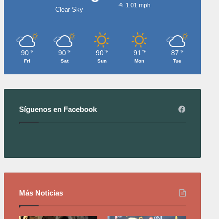
1.01 mph
Clear Sky
90
90
90
91
87
℉
℉
℉
℉
℉
Fri
Sat
Sun
Mon
Tue
Síguenos en Facebook
Más Noticias