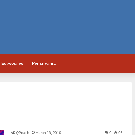
Especiales
Pensilvania
QPeach
March 18, 2019
0
96