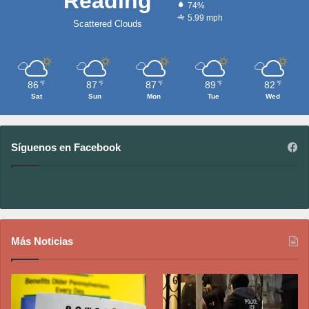
Reading
74%
5.99 mph
Scattered Clouds
86
87
87
89
82
℉
℉
℉
℉
℉
Sat
Sun
Mon
Tue
Wed
Síguenos en Facebook
Más Noticias