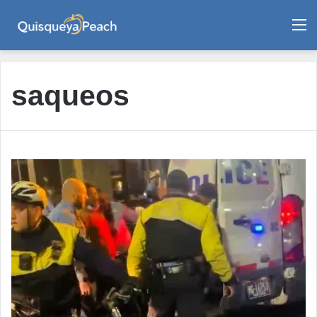
M
saqueos