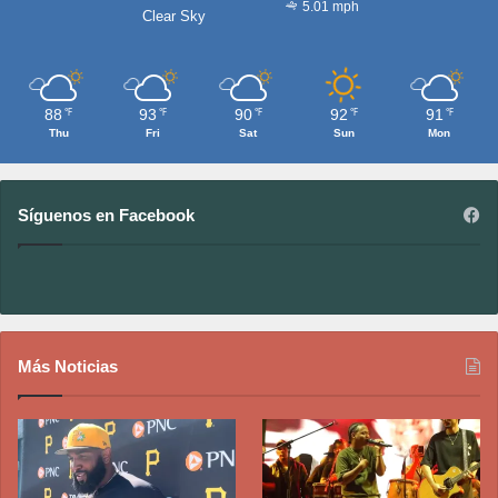
5.01 mph
Clear Sky
88
93
90
92
91
℉
℉
℉
℉
℉
Thu
Fri
Sat
Sun
Mon
Síguenos en Facebook
Más Noticias