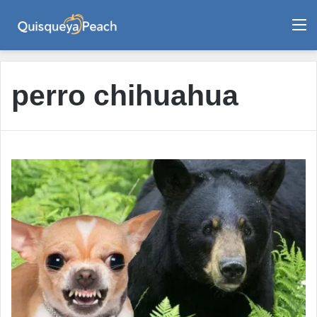
M
perro chihuahua