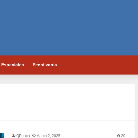
Especiales
Pensilvania
QPeach
March 2, 2025
20