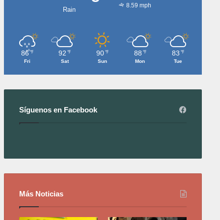
8.59 mph
Rain
86
92
90
88
83
℉
℉
℉
℉
℉
Fri
Sat
Sun
Mon
Tue
Síguenos en Facebook
Más Noticias