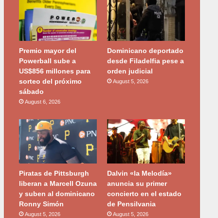
Premio mayor del
Dominicano deportado
Powerball sube a
desde Filadelfia pese a
US$856 millones para
orden judicial
sorteo del próximo
August 5, 2026
sábado
August 6, 2026
Piratas de Pittsburgh
Dalvin «la Melodía»
liberan a Marcell Ozuna
anuncia su primer
y suben al dominicano
concierto en el estado
Ronny Simón
de Pensilvania
August 5, 2026
August 5, 2026