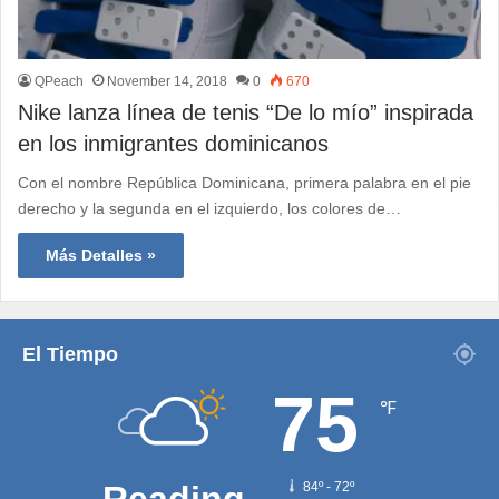
QPeach
November 14, 2018
0
670
Nike lanza línea de tenis “De lo mío” inspirada
en los inmigrantes dominicanos
Con el nombre República Dominicana, primera palabra en el pie
derecho y la segunda en el izquierdo, los colores de…
Más Detalles »
El Tiempo
75
℉
Reading
84º - 72º