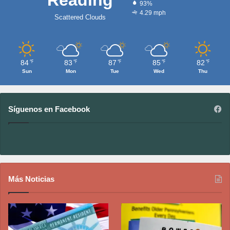
93%
4.29 mph
Scattered Clouds
84
83
87
85
82
℉
℉
℉
℉
℉
Sun
Mon
Tue
Wed
Thu
Síguenos en Facebook
Más Noticias