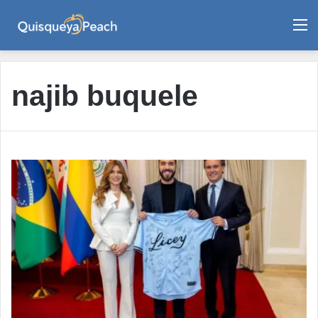
M
najib buquele