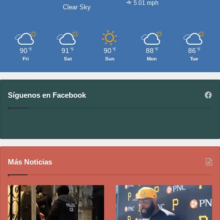
5.01 mph
Clear Sky
90
91
90
88
86
℉
℉
℉
℉
℉
Fri
Sat
Sun
Mon
Tue
Síguenos en Facebook
Más Noticias