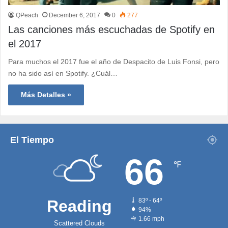
QPeach
December 6, 2017
0
277
Las canciones más escuchadas de Spotify en
el 2017
Para muchos el 2017 fue el año de Despacito de Luis Fonsi, pero
no ha sido así en Spotify. ¿Cuál…
Más Detalles »
El Tiempo
66
℉
Reading
83º - 64º
94%
1.66 mph
Scattered Clouds