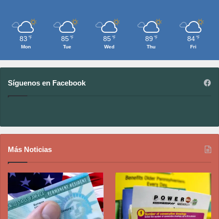
83
85
85
89
84
℉
℉
℉
℉
℉
Mon
Tue
Wed
Thu
Fri
Síguenos en Facebook
Más Noticias