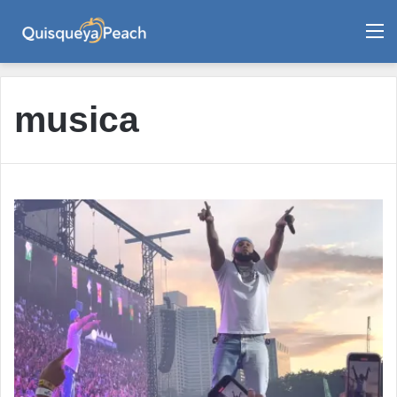
M
musica