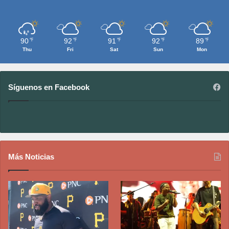
90
92
91
92
89
℉
℉
℉
℉
℉
Thu
Fri
Sat
Sun
Mon
Síguenos en Facebook
Más Noticias