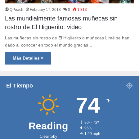
QPeach
February 17, 2018
0
1,313
Las mundialmente famosas muñecas sin
rostro de El Higüerito: video
Las muñecas sin rostro de El Higüerito o muñecas Limé se han
dado a conocer en todo el mundo gracias…
Más Detalles »
El Tiempo
74
℉
Reading
90º - 72º
96%
1.99 mph
Clear Sky