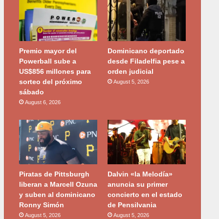
Premio mayor del
Dominicano deportado
Powerball sube a
desde Filadelfia pese a
US$856 millones para
orden judicial
sorteo del próximo
August 5, 2026
sábado
August 6, 2026
Piratas de Pittsburgh
Dalvin «la Melodía»
liberan a Marcell Ozuna
anuncia su primer
y suben al dominicano
concierto en el estado
Ronny Simón
de Pensilvania
August 5, 2026
August 5, 2026