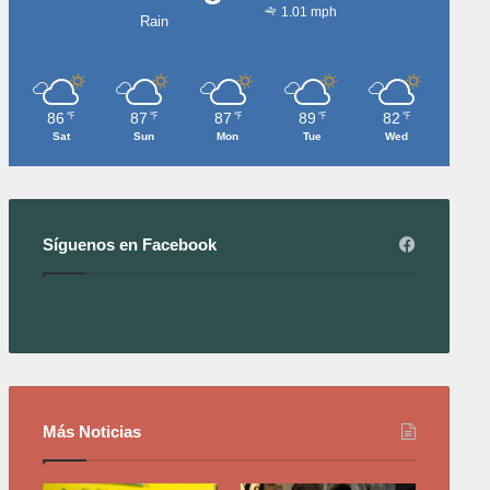
1.01 mph
Rain
86
87
87
89
82
℉
℉
℉
℉
℉
Sat
Sun
Mon
Tue
Wed
Síguenos en Facebook
Más Noticias