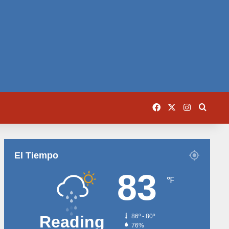
Facebook
X
Instagram
Busca
El Tiempo
83
℉
Reading
86º - 80º
76%