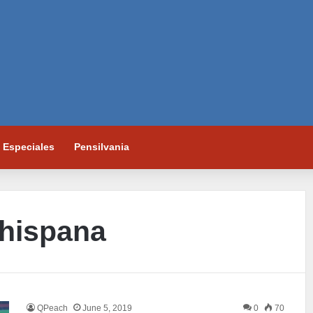
Especiales
Pensilvania
 hispana
QPeach
June 5, 2019
0
70