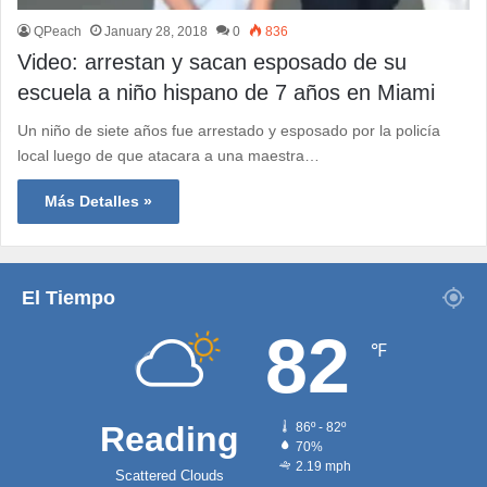
QPeach
January 28, 2018
0
836
Video: arrestan y sacan esposado de su
escuela a niño hispano de 7 años en Miami
Un niño de siete años fue arrestado y esposado por la policía
local luego de que atacara a una maestra…
Más Detalles »
El Tiempo
82
℉
Reading
86º - 82º
70%
2.19 mph
Scattered Clouds