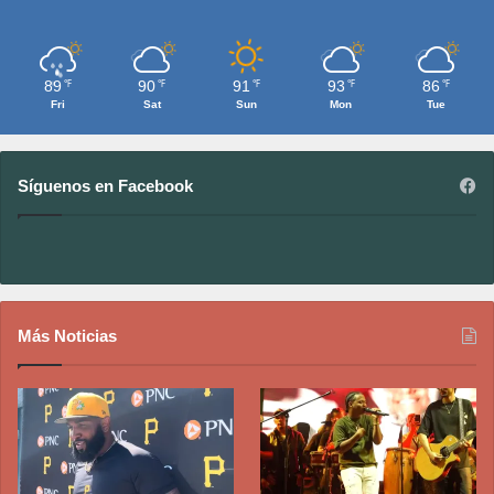
89
90
91
93
86
℉
℉
℉
℉
℉
Fri
Sat
Sun
Mon
Tue
Síguenos en Facebook
Más Noticias