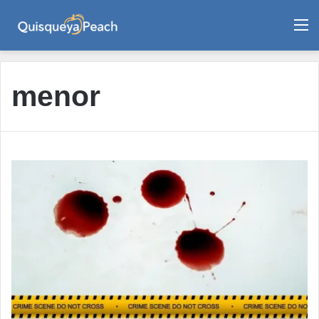
M
menor