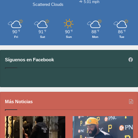
5.01 mph
Scattered Clouds
90
91
90
88
86
℉
℉
℉
℉
℉
Fri
Sat
Sun
Mon
Tue
Síguenos en Facebook
Más Noticias