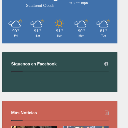
2.55 mph
Scattered Clouds
90
91
91
90
81
℉
℉
℉
℉
℉
Fri
Sat
Sun
Mon
Tue
Síguenos en Facebook
Más Noticias