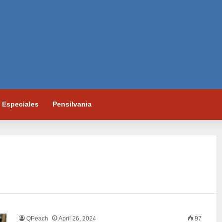
Especiales
Pensilvania
QPeach
April 26, 2024
97