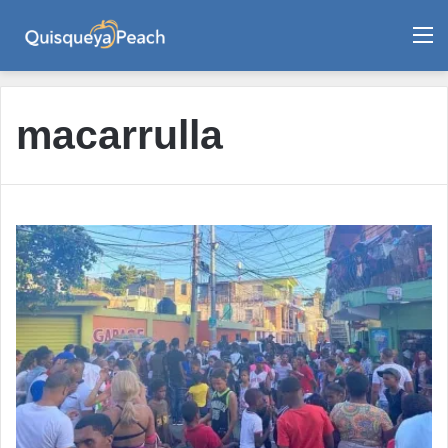
M
macarrulla