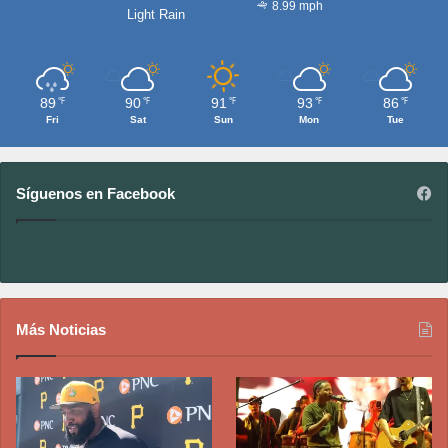
8.99 mph
Light Rain
89
90
91
93
86
℉
℉
℉
℉
℉
Fri
Sat
Sun
Mon
Tue
Síguenos en Facebook
Más Noticias