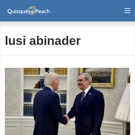
M
lusi abinader