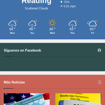
Reading
70%
5.01 mph
Scattered Clouds
84
85
86
83
83
℉
℉
℉
℉
℉
Mon
Tue
Wed
Thu
Fri
Síguenos en Facebook
Más Noticias