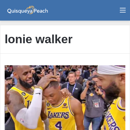
M
lonie walker