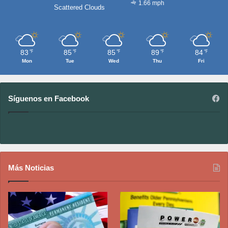
1.66 mph
Scattered Clouds
83
85
85
89
84
℉
℉
℉
℉
℉
Mon
Tue
Wed
Thu
Fri
Síguenos en Facebook
Más Noticias