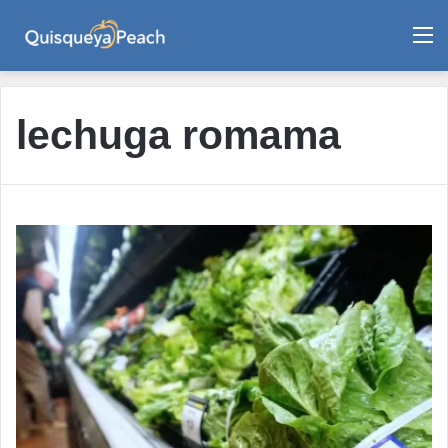
M
lechuga romama