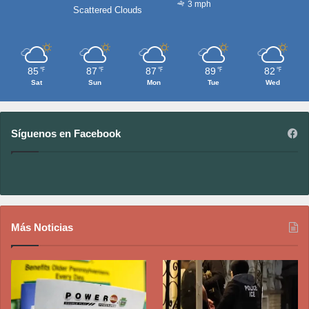
3 mph
Scattered Clouds
85
87
87
89
82
℉
℉
℉
℉
℉
Sat
Sun
Mon
Tue
Wed
Síguenos en Facebook
Más Noticias