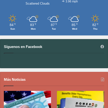
3.96 mph
Scattered Clouds
84
83
87
85
82
℉
℉
℉
℉
℉
Sun
Mon
Tue
Wed
Thu
Síguenos en Facebook
Más Noticias