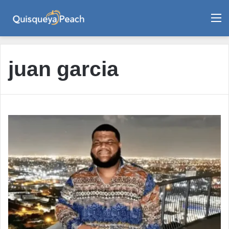
M
juan garcia