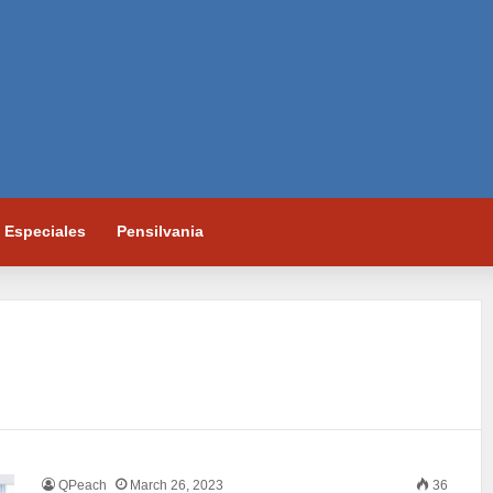
Especiales
Pensilvania
QPeach
March 26, 2023
36