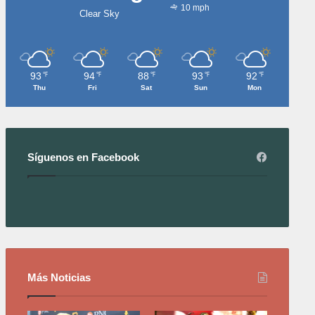
10 mph
Clear Sky
93
94
88
93
92
℉
℉
℉
℉
℉
Thu
Fri
Sat
Sun
Mon
Síguenos en Facebook
Más Noticias