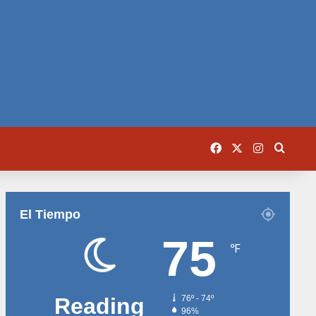
Facebook
X
Instagram
Busca
El Tiempo
75
℉
Reading
76º - 74º
96%