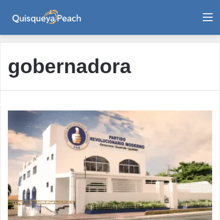
M
gobernadora