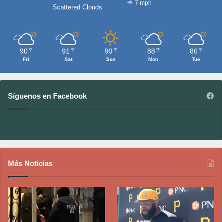
7 mph
Scattered Clouds
90
91
90
88
86
℉
℉
℉
℉
℉
Fri
Sat
Sun
Mon
Tue
Síguenos en Facebook
Más Noticias