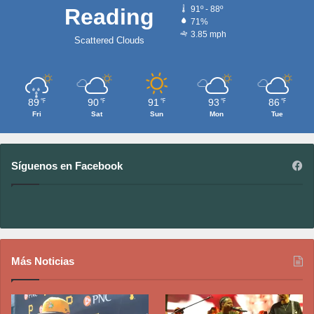
Reading
91º - 88º
71%
3.85 mph
Scattered Clouds
89
90
91
93
86
℉
℉
℉
℉
℉
Fri
Sat
Sun
Mon
Tue
Síguenos en Facebook
Más Noticias