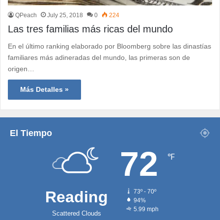
QPeach
July 25, 2018
0
224
Las tres familias más ricas del mundo
En el último ranking elaborado por Bloomberg sobre las dinastías
familiares más adineradas del mundo, las primeras son de
origen…
Más Detalles »
El Tiempo
72
℉
Reading
73º - 70º
94%
5.99 mph
Scattered Clouds