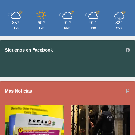
85
90
91
91
82
℉
℉
℉
℉
℉
Sat
Sun
Mon
Tue
Wed
Síguenos en Facebook
Más Noticias