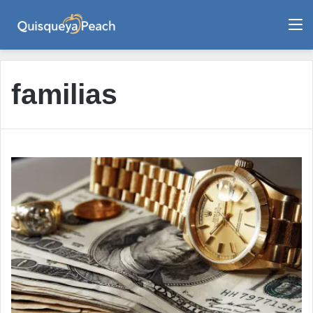
M
familias