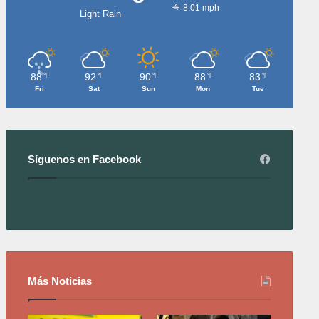
8.01 mph
Light Rain
88
92
90
88
83
℉
℉
℉
℉
℉
Fri
Sat
Sun
Mon
Tue
Síguenos en Facebook
Más Noticias