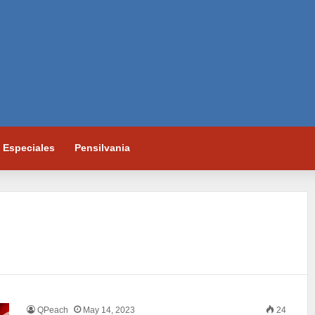
Especiales
Pensilvania
QPeach
May 14, 2023
24