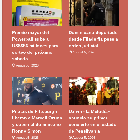
Premio mayor del
Dominicano deportado
Powerball sube a
desde Filadelfia pese a
US$856 millones para
orden judicial
sorteo del próximo
August 5, 2026
sábado
August 6, 2026
Piratas de Pittsburgh
Dalvin «la Melodía»
liberan a Marcell Ozuna
anuncia su primer
y suben al dominicano
concierto en el estado
Ronny Simón
de Pensilvania
August 5, 2026
August 5, 2026