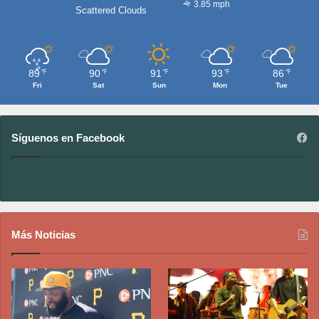
3.85 mph
Scattered Clouds
89
90
91
93
86
℉
℉
℉
℉
℉
Fri
Sat
Sun
Mon
Tue
Síguenos en Facebook
Más Noticias