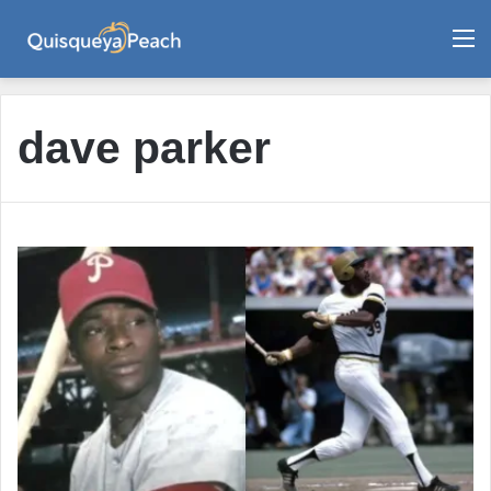
M
dave parker