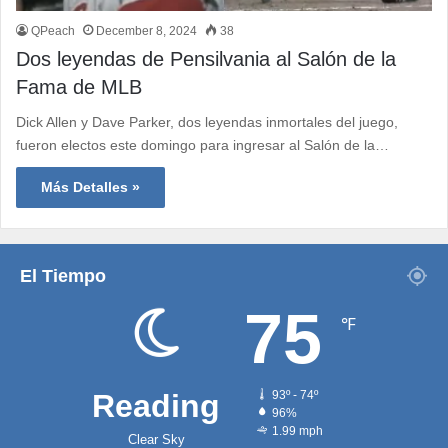
QPeach
December 8, 2024
38
Dos leyendas de Pensilvania al Salón de la
Fama de MLB
Dick Allen y Dave Parker, dos leyendas inmortales del juego,
fueron electos este domingo para ingresar al Salón de la…
Más Detalles »
El Tiempo
75
℉
Reading
93º - 74º
96%
1.99 mph
Clear Sky