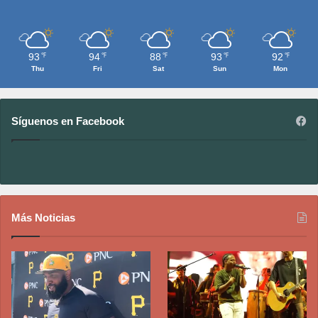
93
94
88
93
92
℉
℉
℉
℉
℉
Thu
Fri
Sat
Sun
Mon
Síguenos en Facebook
Más Noticias