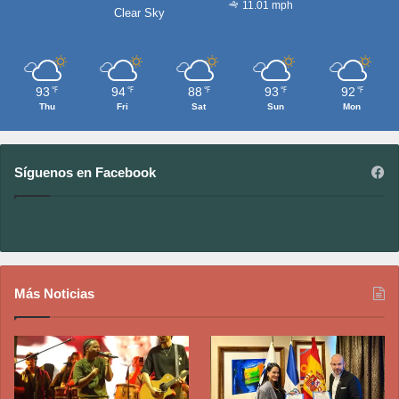
11.01 mph
Clear Sky
93
94
88
93
92
℉
℉
℉
℉
℉
Thu
Fri
Sat
Sun
Mon
Síguenos en Facebook
Más Noticias