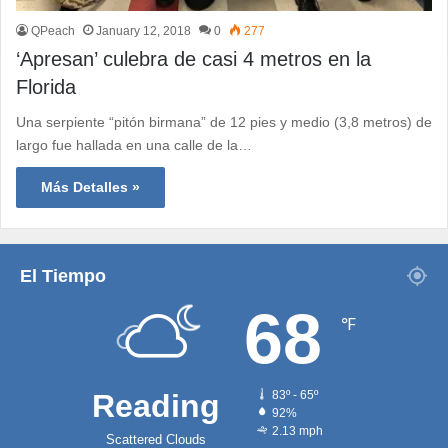
QPeach
January 12, 2018
0
277
‘Apresan’ culebra de casi 4 metros en la
Florida
Una serpiente “pitón birmana” de 12 pies y medio (3,8 metros) de
largo fue hallada en una calle de la…
Más Detalles »
El Tiempo
68
℉
Reading
83º - 65º
92%
2.13 mph
Scattered Clouds