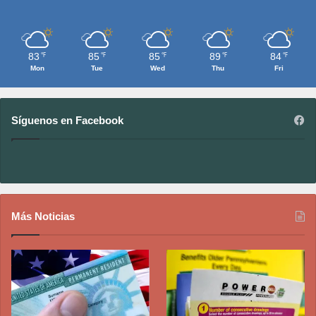
83
85
85
89
84
℉
℉
℉
℉
℉
Mon
Tue
Wed
Thu
Fri
Síguenos en Facebook
Más Noticias