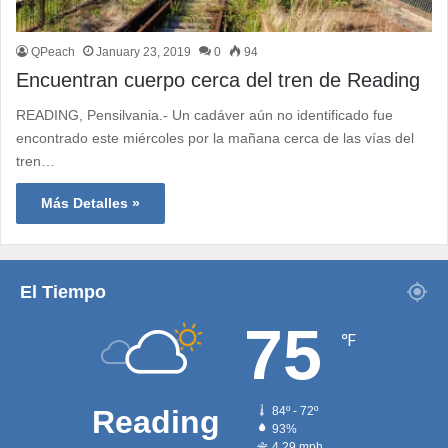
QPeach
January 23, 2019
0
94
Encuentran cuerpo cerca del tren de Reading
READING, Pensilvania.- Un cadáver aún no identificado fue
encontrado este miércoles por la mañana cerca de las vías del
tren…
Más Detalles »
El Tiempo
75
℉
Reading
84º - 72º
93%
4.29 mph