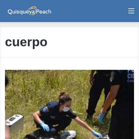
M
cuerpo