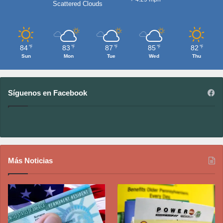
Scattered Clouds
84
83
87
85
82
℉
℉
℉
℉
℉
Sun
Mon
Tue
Wed
Thu
Síguenos en Facebook
Más Noticias