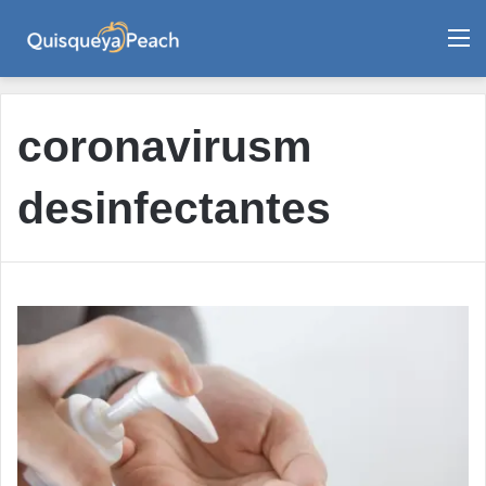
M
coronavirusm
desinfectantes