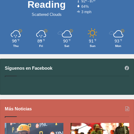
Reading
92º - 87º
64%
3 mph
Scattered Clouds
90
89
90
91
93
℉
℉
℉
℉
℉
Thu
Fri
Sat
Sun
Mon
Síguenos en Facebook
Más Noticias