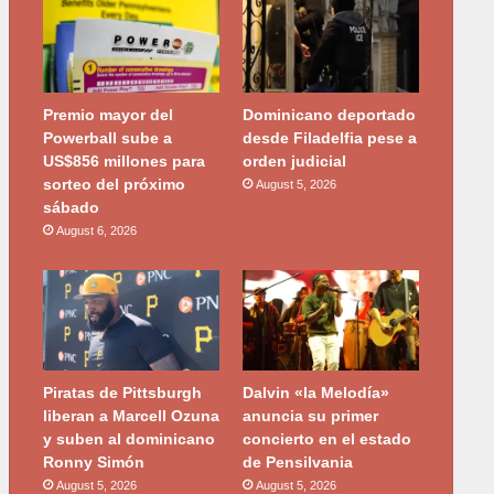
Premio mayor del
Dominicano deportado
Powerball sube a
desde Filadelfia pese a
US$856 millones para
orden judicial
sorteo del próximo
August 5, 2026
sábado
August 6, 2026
Piratas de Pittsburgh
Dalvin «la Melodía»
liberan a Marcell Ozuna
anuncia su primer
y suben al dominicano
concierto en el estado
Ronny Simón
de Pensilvania
August 5, 2026
August 5, 2026