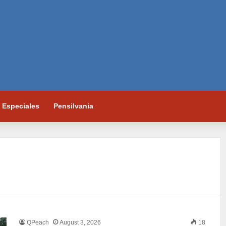
Especiales
Pensilvania
QPeach
August 3, 2026
18