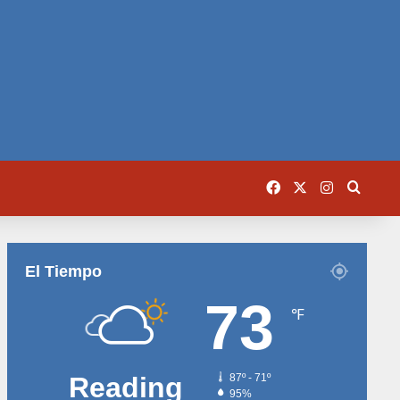
Facebook
X
Instagram
Busca
El Tiempo
73
℉
Reading
87º - 71º
95%