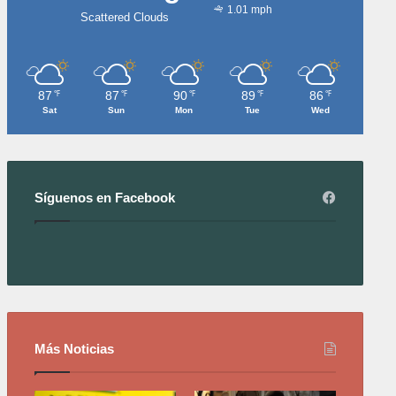
1.01 mph
Scattered Clouds
87
87
90
89
86
℉
℉
℉
℉
℉
Sat
Sun
Mon
Tue
Wed
Síguenos en Facebook
Más Noticias