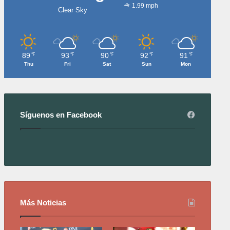
1.99 mph
Clear Sky
89
93
90
92
91
℉
℉
℉
℉
℉
Thu
Fri
Sat
Sun
Mon
Síguenos en Facebook
Más Noticias