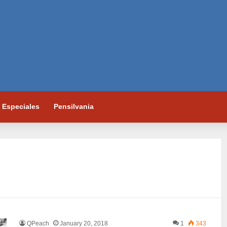
Especiales
Pensilvania
QPeach
January 20, 2018
1
343