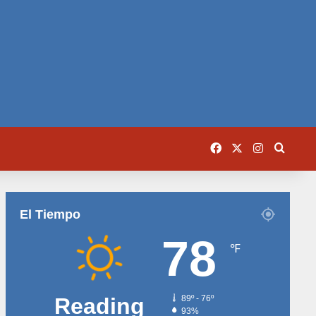
Facebook
X
Instagram
Busca
El Tiempo
78
℉
Reading
89º - 76º
93%