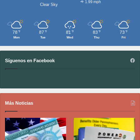
1.99 mph
Clear Sky
78
87
81
83
73
℉
℉
℉
℉
℉
Mon
Tue
Wed
Thu
Fri
Síguenos en Facebook
Más Noticias