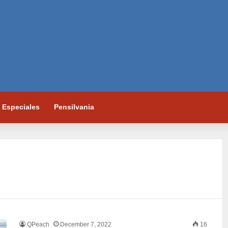
Especiales
Pensilvania
QPeach
December 7, 2022
16