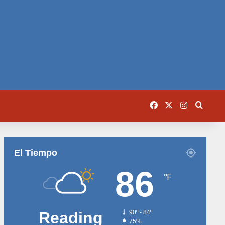
Facebook
X
Instagram
Busca
El Tiempo
86
℉
Reading
90º - 84º
75%