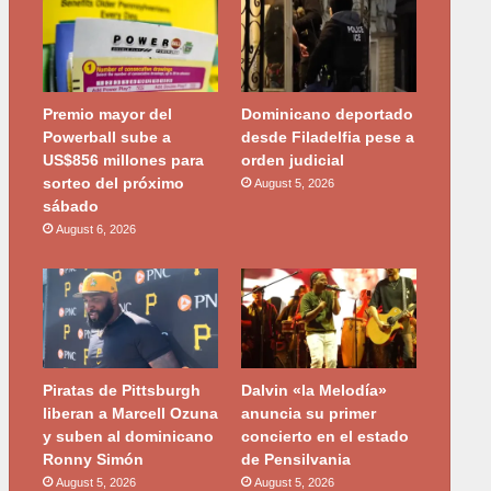
Premio mayor del
Dominicano deportado
Powerball sube a
desde Filadelfia pese a
US$856 millones para
orden judicial
sorteo del próximo
August 5, 2026
sábado
August 6, 2026
Piratas de Pittsburgh
Dalvin «la Melodía»
liberan a Marcell Ozuna
anuncia su primer
y suben al dominicano
concierto en el estado
Ronny Simón
de Pensilvania
August 5, 2026
August 5, 2026