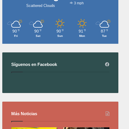
3 mph
Scattered Clouds
90
90
90
91
87
℉
℉
℉
℉
℉
Fri
Sat
Sun
Mon
Tue
Síguenos en Facebook
Más Noticias