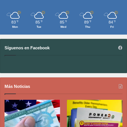
83
85
85
89
84
℉
℉
℉
℉
℉
Mon
Tue
Wed
Thu
Fri
Síguenos en Facebook
Más Noticias