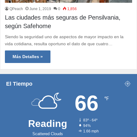
QPeach
June 1, 2019
0
1,856
Las ciudades más seguras de Pensilvania,
según Safehome
Siendo la seguridad uno de aspectos de mayor impacto en la
vida cotidiana, resulta oportuno el dato de que cuatro…
Más Detalles »
El Tiempo
66
℉
Reading
83º - 64º
94%
1.66 mph
Scattered Clouds