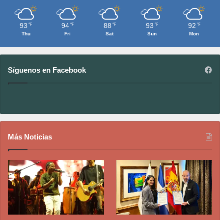
93
94
88
93
92
℉
℉
℉
℉
℉
Thu
Fri
Sat
Sun
Mon
Síguenos en Facebook
Más Noticias