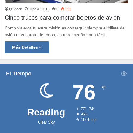
QPeach
June 4, 2018
0
692
Cinco trucos para comprar boletos de avión
Como viajeros nuestra misión es conseguir siempre el billete de
avión más barato de todos, es una hazaña nada fácil…
Más Detalles »
El Tiempo
76
℉
Reading
77º - 74º
95%
11.01 mph
Clear Sky