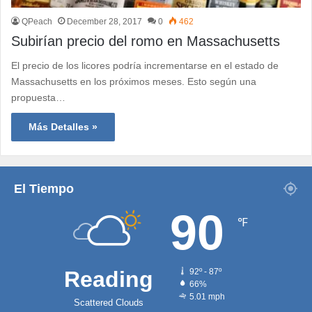
QPeach
December 28, 2017
0
462
Subirían precio del romo en Massachusetts
El precio de los licores podría incrementarse en el estado de
Massachusetts en los próximos meses. Esto según una
propuesta…
Más Detalles »
El Tiempo
90
℉
Reading
92º - 87º
66%
5.01 mph
Scattered Clouds