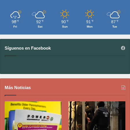
90
92
90
91
87
℉
℉
℉
℉
℉
Fri
Sat
Sun
Mon
Tue
Síguenos en Facebook
Más Noticias