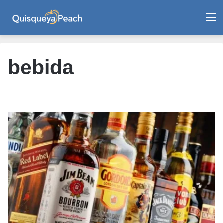
M
bebida