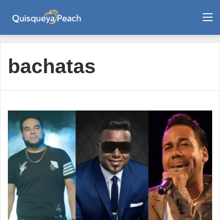
M
bachatas