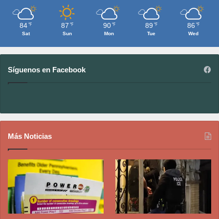
84
87
90
89
86
℉
℉
℉
℉
℉
Sat
Sun
Mon
Tue
Wed
Síguenos en Facebook
Más Noticias