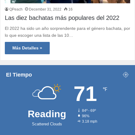
QPeach
December 31, 2022
16
Las diez bachatas más populares del 2022
El 2022 ha sido un año sorprendente para el género bachata, por
lo que escoger una lista de las 10…
Más Detalles »
El Tiempo
71
℉
Reading
84º - 69º
96%
3.18 mph
Scattered Clouds