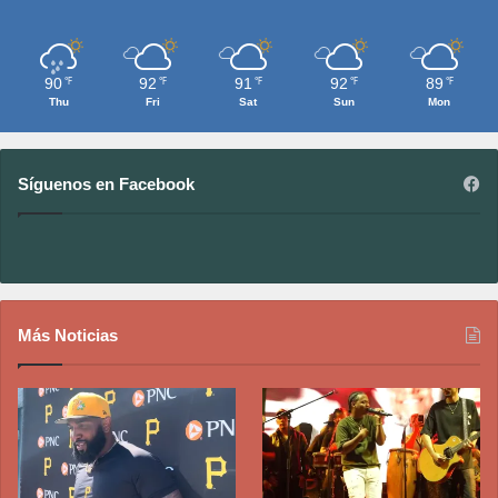
90
92
91
92
89
℉
℉
℉
℉
℉
Thu
Fri
Sat
Sun
Mon
Síguenos en Facebook
Más Noticias