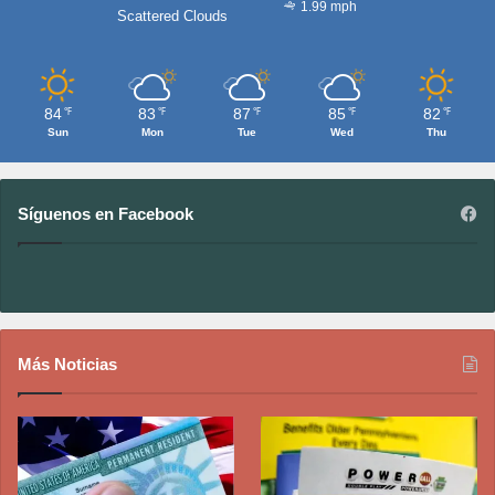
1.99 mph
Scattered Clouds
84
83
87
85
82
℉
℉
℉
℉
℉
Sun
Mon
Tue
Wed
Thu
Síguenos en Facebook
Más Noticias