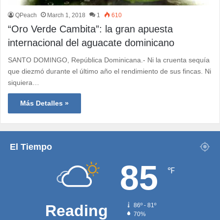
QPeach
March 1, 2018
1
610
“Oro Verde Cambita”: la gran apuesta
internacional del aguacate dominicano
SANTO DOMINGO, República Dominicana.- Ni la cruenta sequía
que diezmó durante el último año el rendimiento de sus fincas. Ni
siquiera…
Más Detalles »
El Tiempo
85
℉
Reading
86º - 81º
70%