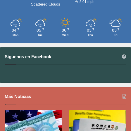
5.01 mph
Scattered Clouds
84
85
86
83
83
℉
℉
℉
℉
℉
Mon
Tue
Wed
Thu
Fri
Síguenos en Facebook
Más Noticias