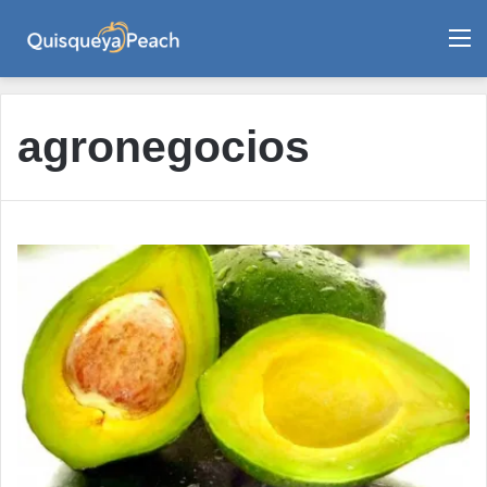
M
agronegocios