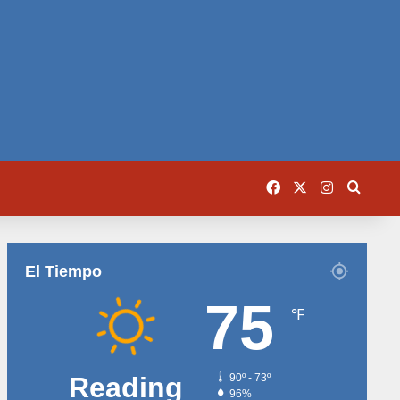
Facebook
X
Instagram
Busca
El Tiempo
75
℉
Reading
90º - 73º
96%