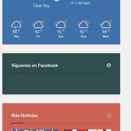
1.99 mph
Clear Sky
90
92
91
92
89
℉
℉
℉
℉
℉
Thu
Fri
Sat
Sun
Mon
Síguenos en Facebook
Más Noticias