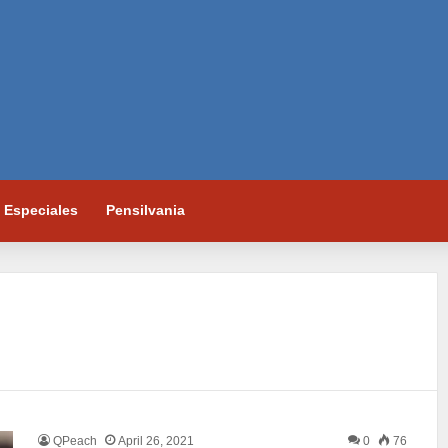
Especiales
Pensilvania
QPeach
April 26, 2021
0
76