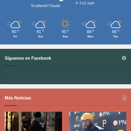
5.01 mph
Scattered Clouds
90
91
90
88
86
℉
℉
℉
℉
℉
Fri
Sat
Sun
Mon
Tue
Síguenos en Facebook
Más Noticias