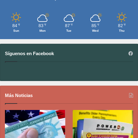
84
83
87
85
82
℉
℉
℉
℉
℉
Sun
Mon
Tue
Wed
Thu
Síguenos en Facebook
Más Noticias