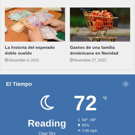
La historia del esperado
Gastos de una familia
doble sueldo
dominicana en Navidad
December 4, 2022
November 27, 2022
El Tiempo
72
℉
Reading
84º - 69º
95%
3.96 mph
Clear Sky